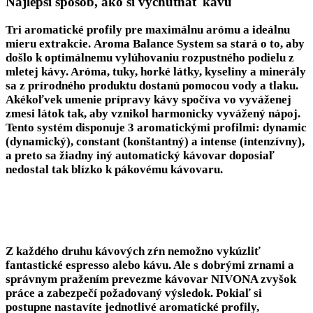
Najlepší spôsob, ako si vychutnať kávu
Tri aromatické profily pre maximálnu arómu a ideálnu
mieru extrakcie.
Aroma Balance System
sa stará o to, aby
došlo k optimálnemu vylúhovaniu rozpustného podielu z
mletej kávy. Aróma, tuky, horké látky, kyseliny a minerály
sa z prírodného produktu dostanú pomocou vody a tlaku.
Akékoľvek umenie prípravy kávy spočíva vo vyváženej
zmesi látok tak, aby vznikol harmonicky vyvážený nápoj.
Tento systém disponuje
3 aromatickými profilmi: dynamic
(dynamický), constant (konštantný) a intense (intenzívny)
,
a preto sa žiadny iný automatický kávovar doposiaľ
nedostal tak blízko k pákovému kávovaru.
Z každého druhu kávových zŕn nemožno vykúzliť
fantastické espresso alebo kávu. Ale s dobrými zrnami a
správnym pražením prevezme kávovar NIVONA zvyšok
práce a zabezpečí požadovaný výsledok. Pokiaľ si
postupne nastavíte jednotlivé aromatické profily,