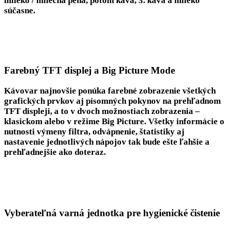
mlieko / mliečna pena, potom káva, 3. káva a mlieko
súčasne.
Farebný TFT displej a Big Picture Mode
Kávovar najnovšie ponúka
farebné zobrazenie všetkých
grafických prvkov aj písomných pokynov na prehľadnom
TFT displeji
, a to v dvoch možnostiach zobrazenia –
klasickom alebo v režime Big Picture. Všetky informácie o
nutnosti výmeny filtra, odvápnenie, štatistiky aj
nastavenie jednotlivých nápojov tak bude ešte ľahšie a
prehľadnejšie ako doteraz.
Vyberateľná varná jednotka pre hygienické čistenie