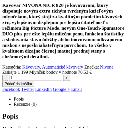
Kávovar NIVONA NICR 820
je kávovarom, ktorý
disponuje novým
extra tichým tvrdeným kužeľovým
mlynčekom
, ktorý stojí za kvalitným pomletím kávových
zŕn,
vylepšeným displejom
pre lepšiu čitateľnosť s
režimom Big Picture Mode, novým
One-Touch-Spumatore
DUO plus
pre ešte lepšiu mliečnu penu,
funkciou štatistiky
a sledovania stavu údržby
alebo
inovovanou odkvapovou
miskou s nepoškriabateľným povrchom
. To všetko v
kvalitnom dizajne čiernej matnej prednej steny s
chrómovými detailmi.
Kategória:
Kávovary
,
Automatické kávovary
Značka:
Nivona
Získajte 1 199 Mlynček bodov v hodnote
70,53
€
-
+
Pridať do košíka
Facebook
Twitter
LinkedIn
Google +
Email
Popis
Recenzie (0)
Popis