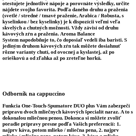
otestujete jednotlivé nápoje a porovnáte výsledky, určite
nájdete svojho favorita. Podľa daného druhu a praženia
(svetlé / stredné / tmavé praženie, Arabica / Robusta, s
kyselinkou / bez kyselinky) je k dispozícii veľmi veľa
skvelých a chutných možností. Vždy závisí od druhu
kávových zŕn a praženia.
Aroma Balance
System
napodobňuje to, čo doposiaľ vedeli iba baristi. S
jediným druhom kávových zŕn tak môžete dosiahnuť
rôzne varianty chutí, od ovocnej a kyslastej, až po
orieškovú a od zľahka až po zreteľne horkú.
Odborník na cappuccino
Funkcia
One-Touch-Spumatore DUO plus
Vám zabezpečí
prípravu dvoch mliečnych kávových špecialít naraz. A to s
dokonalou mliečnou penou. Dokonca si môžete zvoliť
poradie prípravy presne podľa Vašich preferencií: 1.
najprv káva, potom mlieko / mliečna pena, 2. najprv