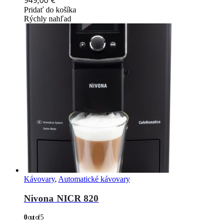
949,00
€
Pridať do košíka
Rýchly nahľad
Kávovary
,
Automatické kávovary
Nivona NICR 820
0
out of 5