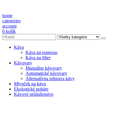
home
categories
account
0
košík
Káva
Káva na espresso
Káva na filter
Kávovary
Manuálne kávovary
Automatické kávovary
Alternatívna príprava kávy
Mlynček na kávu
Ekologické poháre
Kávové príslušenstvo