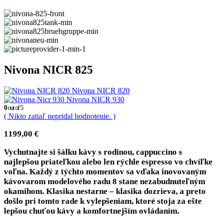
Nivona NICR 825
Nivona NICR 820
Nivona NICR 930
0
out of 5
( Nikto zatiaľ nepridal hodnotenie. )
1199,00
€
Vychutnajte si šálku kávy s rodinou, cappuccino s
najlepšou priateľkou alebo len rýchle espresso vo chvíľke
voľna. Každý z týchto momentov sa vďaka
inovovaným
kávovarom modelového radu 8
stane nezabudnuteľným
okamihom. Klasika nestarne – klasika dozrieva, a preto
došlo pri tomto rade k vylepšeniam, ktoré stoja za ešte
lepšou chuťou kávy a komfortnejším ovládaním.