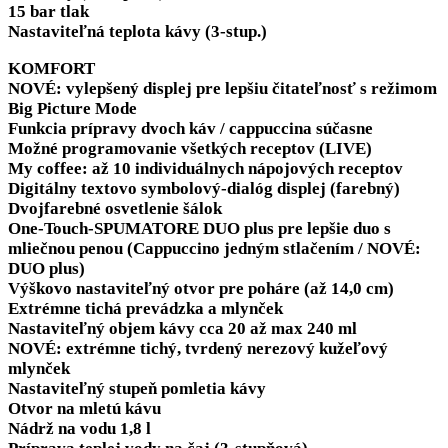
15 bar tlak
Nastaviteľná teplota kávy (3-stup.)
KOMFORT
NOVÉ: vylepšený displej pre lepšiu čitateľnosť s režimom
Big Picture Mode
Funkcia prípravy dvoch káv / cappuccina súčasne
Možné programovanie všetkých receptov (LIVE)
My coffee:
až 10 individuálnych nápojových receptov
Digitálny textovo symbolový-dialóg displej (farebný)
Dvojfarebné osvetlenie šálok
One-Touch-SPUMATORE DUO plus
pre lepšie duo s
mliečnou penou (Cappuccino jedným stlačením /
NOVÉ:
DUO plus
)
Výškovo nastaviteľný otvor pre poháre (až 14,0 cm)
Extrémne tichá prevádzka a mlynček
Nastaviteľný objem kávy cca 20 až max 240 ml
NOVÉ: extrémne tichý, tvrdený nerezový kužeľový
mlynček
Nastaviteľný stupeň pomletia kávy
Otvor na mletú kávu
Nádrž na vodu 1,8 l