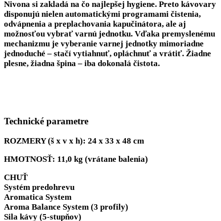
Nivona si zakladá na čo najlepšej hygiene. Preto kávovary
disponujú nielen automatickými programami čistenia,
odvápnenia a preplachovania kapučinátora, ale aj
možnosťou vybrať varnú jednotku. Vďaka premyslenému
mechanizmu je
vyberanie varnej jednotky
mimoriadne
jednoduché – stačí vytiahnuť, opláchnuť a vrátiť. Žiadne
plesne, žiadna špina – iba dokonalá čistota.
Technické parametre
ROZMERY (š x v x h): 24 x 33 x 48 cm
HMOTNOSŤ: 11,0 kg (vrátane balenia)
CHUŤ
Systém predohrevu
Aromatica System
Aroma Balance System (3 profily)
Sila kávy (5-stupňov)