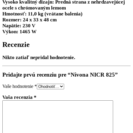
Vysoko kvalitný dizajn: Predná strana z nehrdzavejúcej
ocele s chrómovaným lemom
Hmotnosť: 11,0 kg (vrátane balenia)
Rozmer: 24 x 33 x 48 cm
Napätie: 230 V
Výkon: 1465 W
Recenzie
Nikto zatiaľ nepridal hodnotenie.
Pridajte prvú recenziu pre “Nivona NICR 825”
Vaše hodnotenie
*
Vaša recenzia
*