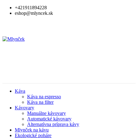
+421911894228
eshop@mlyncek.sk
Káva
Káva na espresso
Káva na filter
Kávovary
Manuálne kávovary
Automatické kávovary
Alternatívna príprava kávy
Mlynček na kávu
Ekologické poháre