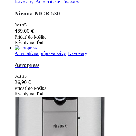
Kávovary
,
Automatické kávovary
Nivona NICR 530
0
out of 5
489,00
€
Pridať do košíka
Rýchly nahľad
Alternatívna príprava kávy
,
Kávovary
Aeropress
0
out of 5
26,90
€
Pridať do košíka
Rýchly nahľad