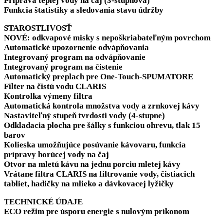
Príprava teplej vody na čaj (3-stupňová)
Funkcia štatistiky a sledovania stavu údržby
STAROSTLIVOSŤ
NOVÉ: odkvapové misky s nepoškriabateľným povrchom
Automatické upozornenie odvápňovania
Integrovaný program na odvápňovanie
Integrovaný program na čistenie
Automatický preplach pre One-Touch-SPUMATORE
Filter na čistú vodu CLARIS
Kontrolka výmeny filtra
Automatická kontrola množstva vody a zrnkovej kávy
Nastaviteľný stupeň tvrdosti vody (4-stupne)
Odkladacia plocha pre šálky s funkciou ohrevu, tlak 15
barov
Kolieska umožňujúce posúvanie kávovaru, funkcia
prípravy horúcej vody na čaj
Otvor na mletú kávu na jednu porciu mletej kávy
Vrátane filtra CLARIS na filtrovanie vody, čistiacich
tabliet, hadičky na mlieko a dávkovacej lyžičky
TECHNICKÉ ÚDAJE
ECO režim pre úsporu energie s nulovým príkonom