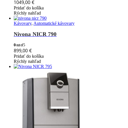
1049,00
€
Pridať do košíka
Rýchly nahľad
Kávovary
,
Automatické kávovary
Nivona NICR 790
0
out of 5
899,00
€
Pridať do košíka
Rýchly nahľad