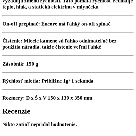
vyžadujú zmenu rýchlosti. Táto pomalá rýchlosť redukuje
teplo, hluk, a statickú elektrinu v mlynčeku
On-off prepínač:
Encore má ľahký on-off spínač
Čistenie:
Mlecie kamene sú ľahko odnímateľné bez
použitia náradia, takže čistenie veľmi ľahké
Zásobník: 150 g
Rýchlosť mletia: Približne 1g/ 1 sekunda
Rozmery: D x Š x V 150 x 130 x 350 mm
Recenzie
Nikto zatiaľ nepridal hodnotenie.