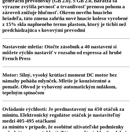
generáciu prevodovky (GB 2.0). S GB 2.0, Baratza sa
výrazne zvýšila pevnosť a trvanlivosť prenosu pohonu a
zároveň znižuje hlučnosť. Okrem nového hnacieho
hriadeľa, táto zmena zahŕňa nové hnacie koleso vyrobené
z 15% skla naplneného termo plastom, ktorý je tichší než
predchádzajúca s kovovými prevodmi
Nastavenie mletia:
Otočte zásobník a 40 nastavení si
môžete rýchlo nastaviť v rozsahu od espressa až hrubé
French Press
Motor:
Silný, vysoký krútiaci moment DC motor bez
námahy poháňa mlynček. Mletie je konzistentné a
pomalé. Obvod je vybavený automatickým nulákom,
tepelným spínačom
Ovládanie rýchlosti:
Je prednastavený na 450 otáčok za
minútu. Elektronický regulátor otáčok je nastaviteľný
medzi 405-495 otáčkami
za minútu v prípade, že osobitné užívateľské podmienky