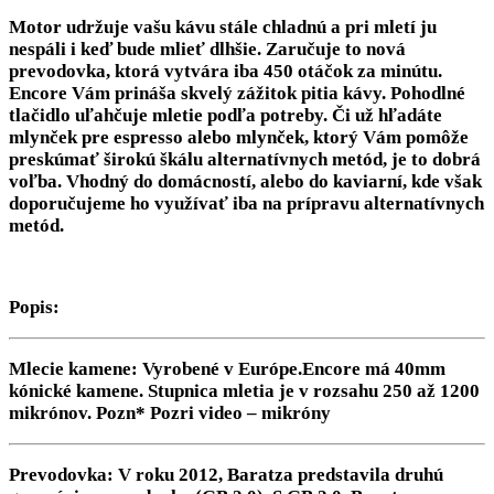
Motor udržuje vašu kávu stále chladnú a pri mletí ju
nespáli i keď bude mlieť dlhšie. Zaručuje to nová
prevodovka, ktorá vytvára iba 450 otáčok za minútu.
Encore Vám prináša skvelý zážitok pitia kávy. Pohodlné
tlačidlo uľahčuje mletie podľa potreby. Či už hľadáte
mlynček pre espresso alebo mlynček, ktorý Vám pomôže
preskúmať širokú škálu alternatívnych metód, je to dobrá
voľba. Vhodný do domácností, alebo do kaviarní, kde však
doporučujeme ho využívať iba na prípravu alternatívnych
metód.
Popis:
Mlecie kamene:
Vyrobené v Európe.Encore má 40mm
kónické kamene. Stupnica mletia je v rozsahu 250 až 1200
mikrónov. Pozn* Pozri video – mikróny
Prevodovka:
V roku 2012, Baratza predstavila druhú