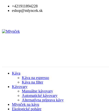
+421911894228
eshop@mlyncek.sk
Káva
Káva na espresso
Káva na filter
Kávovary
Manuálne kávovary
Automatické kávovary
Alternatívna príprava kávy
Mlynček na kávu
Ekologické poháre