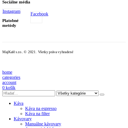
Sociálne média
Instagram
Facebook
Platobné
metódy
MajKafé s.r.o.. © 2021. Všetky práva vyhradené
home
categories
account
0
košík
Káva
Káva na espresso
Káva na filter
Kávovary
Manuálne kávovary