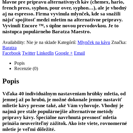
hlavne pre prípravu alternatívnych káv (chemex, hario,
french press, syphon, pour over, syphon…), ale je vhodný
aj na espresso. Firma vyvinula mlynček, kde sa snažili
nájsť spojitosť medzi mletím na alternatívne prípravy.
Vyvinuli Encore ™, s úplne novou prevodovkou. Je to
nástupca populárneho Baratza Maestro.
Availability:
Nie je na sklade
Kategórií:
Mlynček na kávu
Značka:
Baratza
Facebook
Twitter
LinkedIn
Google +
Email
Popis
Recenzie (0)
Popis
Vďaka 40 individuálnym nastaveniam hrúbky mletia, od
jemnej až po hrubú, je možné dokonale jemne nastaviť
mlietie kávy presne také, aké Vám vyhovuje. Vhodný je
najmä pre stále populárnejšie alternatívne metódy
prípravy kávy. Špeciálne navrhnutá presnosť mletia
prináša neuveriteľný zážitok. Ako iste viete, rovnomerné
mletie je veľmi dôležité.