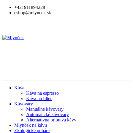
+421911894228
eshop@mlyncek.sk
Káva
Káva na espresso
Káva na filter
Kávovary
Manuálne kávovary
Automatické kávovary
Alternatívna príprava kávy
Mlynček na kávu
Ekologické poháre