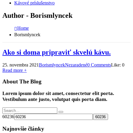
Kávové príslušenstvo
Author - Borismlyncek
Home
Borismlyncek
Ako si doma pripraviť skvelú kávu.
25. novembra 2021
Borismlyncek
Nezaradené
0 Comments
Like:
0
Read more +
About The Blog
Lorem ipsum dolor sit amet, consectetur elit porta.
Vestibulum ante justo, volutpat quis porta diam.
60236
Najnovšie články