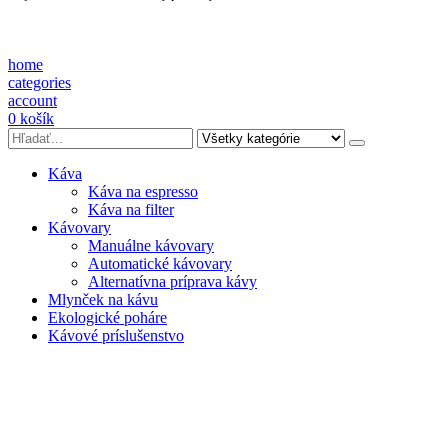
home
categories
account
0
košík
Káva
Káva na espresso
Káva na filter
Kávovary
Manuálne kávovary
Automatické kávovary
Alternatívna príprava kávy
Mlynček na kávu
Ekologické poháre
Kávové príslušenstvo